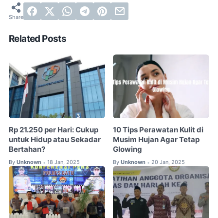
Related Posts
Rp 21.250 per Hari: Cukup
10 Tips Perawatan Kulit di
untuk Hidup atau Sekadar
Musim Hujan Agar Tetap
Bertahan?
Glowing
By
Unknown
18 Jan, 2025
By
Unknown
20 Jan, 2025
•
•