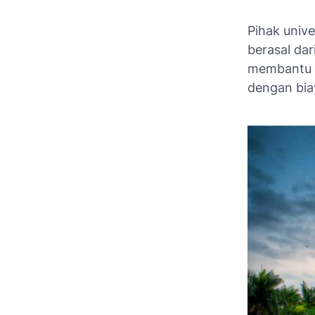
Pihak univ
berasal da
membantu m
dengan bia