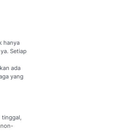
ak hanya
ya. Setiap
akan ada
raga yang
tinggal,
 non-