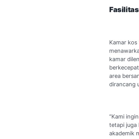
Fasilita
Kamar kos y
menawarkan 
kamar dilen
berkecepata
area bersa
dirancang 
“Kami ingi
tetapi jug
akademik m