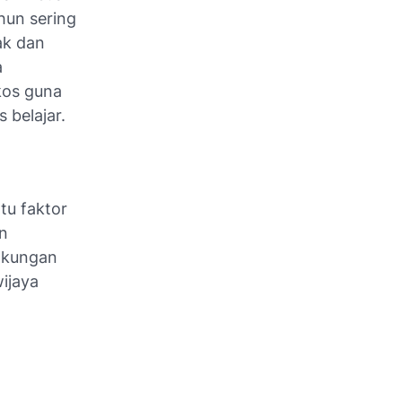
hun sering
ak dan
a
kos guna
 belajar.
tu faktor
n
gkungan
ijaya