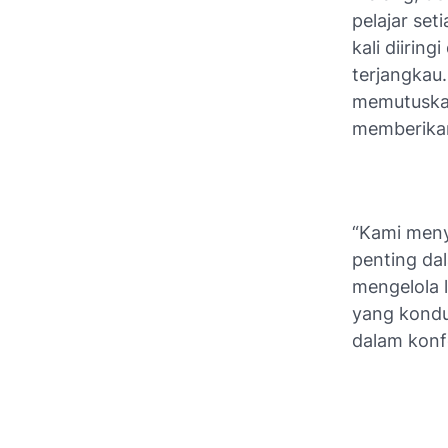
pelajar set
kali diiri
terjangkau
memutuskan
memberikan
“Kami meny
penting da
mengelola 
yang kondu
dalam konfe