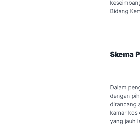
keseimbang
Bidang Ke
Skema P
Dalam peng
dengan pih
dirancang 
kamar kos 
yang jauh l