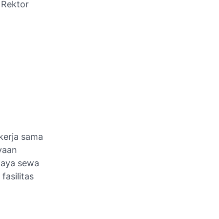
 Rektor
ekerja sama
yaan
iaya sewa
asilitas