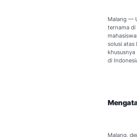
Malang — Un
ternama di
mahasiswan
solusi ata
khususnya 
di Indonesi
Mengata
Malang, de