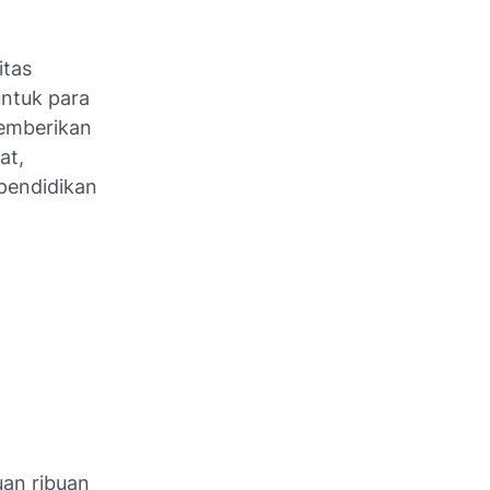
itas
untuk para
memberikan
at,
 pendidikan
uan ribuan