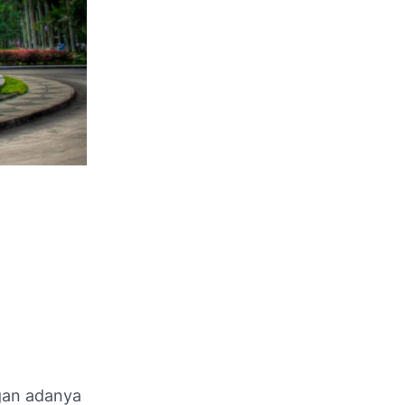
a
gan adanya