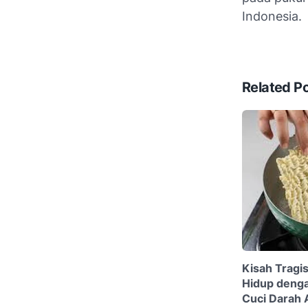
Indonesia.
Related P
Kisah Tragi
Hidup denga
Cuci Darah A