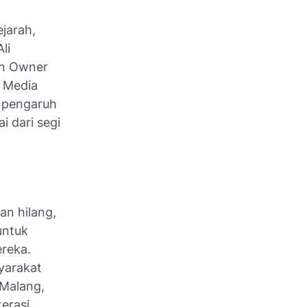
jarah,
li
an Owner
s Media
s pengaruh
 dari segi
an hilang,
untuk
ereka.
yarakat
 Malang,
terasi