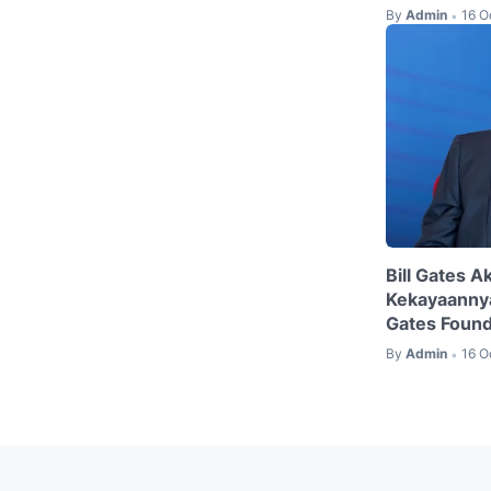
By
Admin
16 O
•
Bill Gates 
Kekayaanny
Gates Found
By
Admin
16 O
•