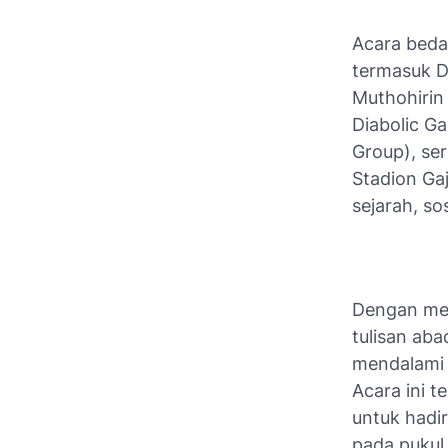
Acara beda
termasuk DR
Muthohirin
Diabolic G
Group), se
Stadion Ga
sejarah, sos
Dengan men
tulisan aba
mendalami 
Acara ini 
untuk hadi
pada pukul 