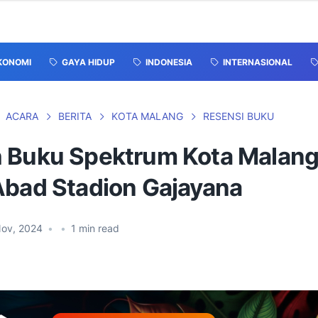
KONOMI
GAYA HIDUP
INDONESIA
INTERNASIONAL
ACARA
BERITA
KOTA MALANG
RESENSI BUKU
 Buku Spektrum Kota Malang:
Abad Stadion Gajayana
Nov, 2024
•
•
1
min read