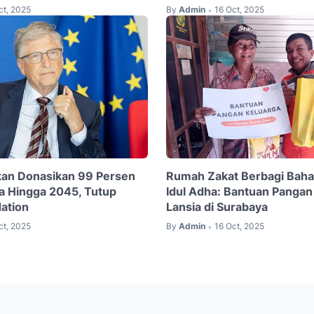
ct, 2025
By
Admin
16 Oct, 2025
•
Akan Donasikan 99 Persen
Rumah Zakat Berbagi Baha
a Hingga 2045, Tutup
Idul Adha: Bantuan Pangan
ation
Lansia di Surabaya
ct, 2025
By
Admin
16 Oct, 2025
•