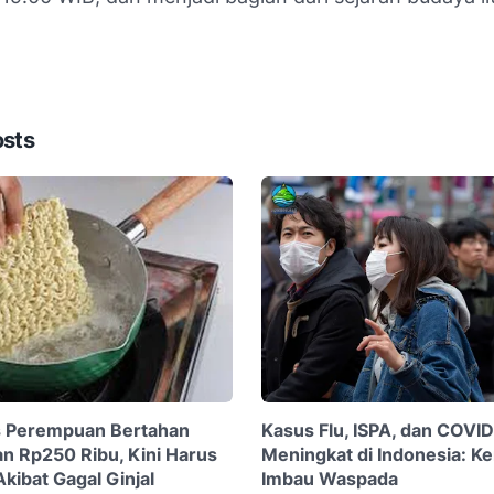
osts
s Perempuan Bertahan
Kasus Flu, ISPA, dan COVI
n Rp250 Ribu, Kini Harus
Meningkat di Indonesia: 
kibat Gagal Ginjal
Imbau Waspada