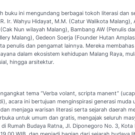
h buku ini mengundang berbagai tokoh literasi dan se
. Ir. Wahyu Hidayat, M.M. (Catur Walikota Malang), A
 (Cak Nun wilayah Malang), Bambang AW (Penulis d
allery Malang), Gedeon Soerja (Founder Hutan Ampla
rta penulis dan pengamat lainnya. Mereka membaha
jayana dalam ekosistem kehidupan Malang Raya, mulai
ial, hingga arsitektur.
gangkat tema “Verba volant, scripta manent” (ucap
di), acara ini bertujuan menginspirasi generasi muda 
dan menjaga warisan literasi serta sejarah daerah m
terbuka untuk umum dan gratis, mengajak seluruh mas
r di Rumah Budaya Ratna, Jl. Diponegoro No. 3, Kota
19.00 WIB, dan menjadi bagian dari sejarah budaya li