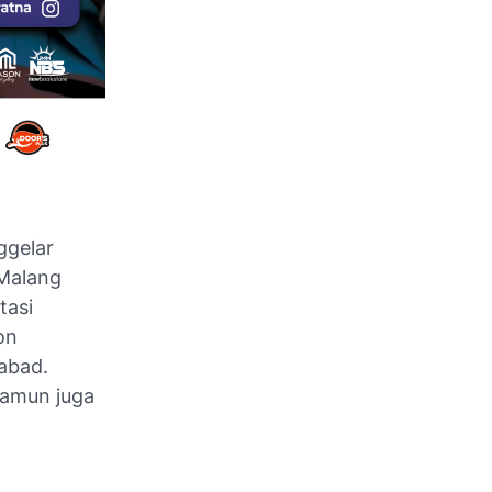
ggelar
Malang
tasi
on
 abad.
 namun juga