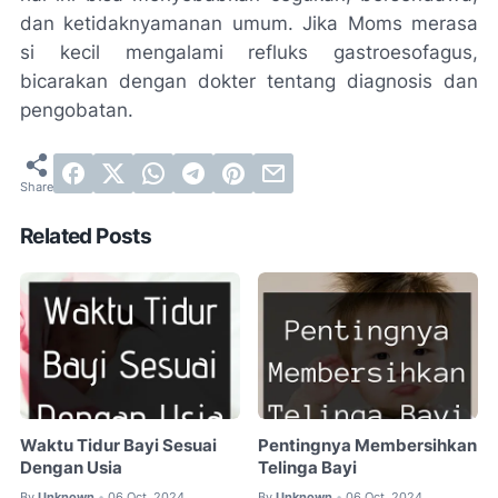
dan ketidaknyamanan umum. Jika Moms merasa
si kecil mengalami refluks gastroesofagus,
bicarakan dengan dokter tentang diagnosis dan
pengobatan.
Related Posts
Waktu Tidur Bayi Sesuai
Pentingnya Membersihkan
Dengan Usia
Telinga Bayi
By
Unknown
06 Oct, 2024
By
Unknown
06 Oct, 2024
•
•